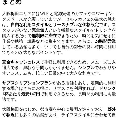
まとめ
大阪梅田エリアにはWi-Fiと電源完備のカフェやコワーキン
グスペースが充実していますが、セルフカフェの最大の魅力
は、
自由な利用スタイル
と
リーズナブルな価格設定
です。ス
タッフがいない
完全無人
という斬新なスタイルでドリンクを
購入するだけで
無制限に滞在
できるため、時間を気にせずに
作業や勉強、読書などに集中できます。さらに、
24時間営業
している店舗も多く、いつでも自分の都合の良い時間に利用
できるのが大きなポイントです。
完全キャッシュレス
で手軽に利用できるため、スムーズに入
退店でき、無駄な手間もかかりません。シンプルでわかりや
すいシステムも、忙しい日常の中で大きな利点です。
サブスクリプションプラン
がある店舗もあり、定期的に利用
する場合はさらにお得に。サブスクを利用すれば、
ドリンク
1杯あたり最安147円
で利用できるため、長時間の利用にも最
適です。
大阪梅田をはじめ、都市圏を中心に展開が進んでおり、
郊外
や駅近
にも多くの店舗があり、ライフスタイルに合わせて自