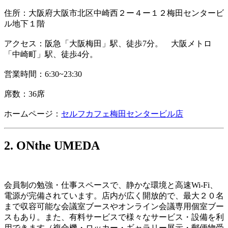
住所：大阪府大阪市北
区中崎西２ー４ー１２梅田センタービ
ル地下１階
アクセス：
阪急「大阪梅田」駅、徒歩7分。 大阪メトロ
「中崎町」駅、徒歩4分。
営業時間：6
:30~23:30
席数：36席
ホームページ：
セルフカフェ梅田センタービル店
2. ONthe UMEDA
会員制の勉強・仕事スペースで、静かな環境と高速Wi-Fi、
電源が完備されています。店内が広く開放的で、最大２０名
まで収容可能な会議室ブースやオンライン会議専用個室ブー
スもあり。また、有料サービスで様々なサービス・設備を利
用できます（複合機・ロッカー・ギャラリー展示・郵便物受