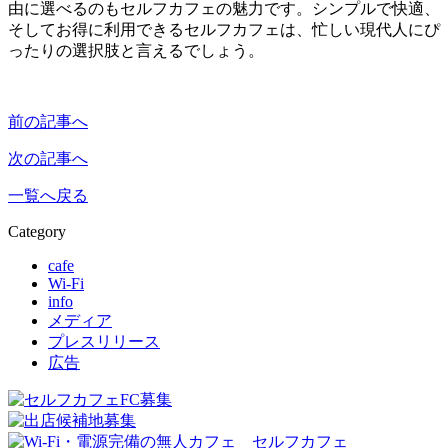
由に選べるのもセルフカフェの魅力です。シンプルで快適、
そしてお得に利用できるセルフカフェは、忙しい現代人にぴ
ったりの選択肢と言えるでしょう。
前の記事へ
次の記事へ
一覧へ戻る
Category
cafe
Wi-Fi
info
メディア
プレスリリース
広告