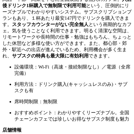
後ドリンク1杯購入で無制限で利用可能
という、圧倒的にリ
ーズナブルでわかりやすいシステム。サブスクリプションプ
ランもあり、１杯あたり最安147円でドリンクを購入できま
す。
スタッフカウンターがない完全無人
という画期的なカフ
ェ。気を使うことなく利用できます。明るく清潔な空間は、
リモートワークや長時間の仕事・勉強はもちろん、ちょっと
した休憩など多様な使い方ができます。また、都心部・郊
外・駅近への出店が進んでいるため、利用機会が多く生ま
れ、
サブスクの特典も最大限に有効利用
できます。
設備環境：Wi-Fi（高速・接続制限なし）／電源（全席
完備）
利用方法：ドリンク購入(キャッシュレスのみ)・サブ
スクも有
席時間制限：無制限
おすすめポイント：わかりやすくリーズナブル。全国
チェーンカフェでは珍しいお得なサブスク制度も魅力
店舗情報