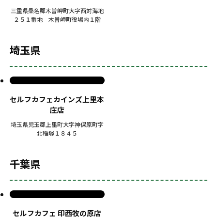
三重県桑名郡木曽岬町大字西対海地
２５１番地 木曽岬町役場内１階
埼玉県
セルフカフェカインズ上里本
庄店
埼玉県児玉郡上里町大字神保原町字
北稲塚１８４５
千葉県
セルフカフェ 印西牧の原店