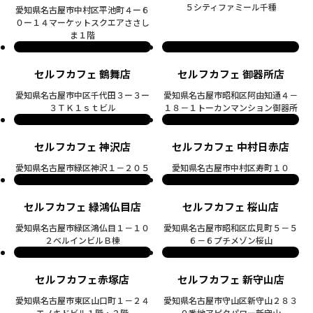
５シティファミール千種
愛知県名古屋市中村区平池町４ー６
０ー１４マーケットスクエアささし
ま１階
セルフカフェ 鶴舞店
セルフカフェ 御器所店
愛知県名古屋市中区千代田３ー３ー
愛知県名古屋市昭和区阿由知通４－
３ＴＫ１ｓｔビル
１８－１トーカンマンション御器所
セルフカフェ 神沢店
セルフカフェ 中村日赤店
愛知県名古屋市緑区神沢１－２０５
愛知県名古屋市中村区寿町１０
セルフカフェ 緑鴻仏目店
セルフカフェ 桜山店
愛知県名古屋市緑区鴻仏目１－１０
愛知県名古屋市昭和区広見町５－５
２ベルインビルＢ棟
６－６プチメゾン桜山
セルフカフェ赤塚店
セルフカフェ 新守山店
愛知県名古屋市東区山口町１－２４
愛知県名古屋市守山区新守山２８３
エノキドビル１階・２階
０番地アピタパワー新守山