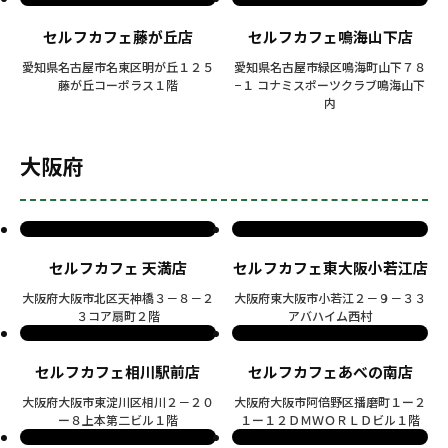
セルフカフェ藤が丘店
セルフカフェ鳴海山下店
愛知県名古屋市名東区明が丘１２５
愛知県名古屋市緑区鳴海町山下７８
藤が丘コーポラス１階
−１ コナミスポーツクラブ鳴海山下
内
大阪府
セルフカフェ 天満店
セルフカフェ東大阪小若江店
大阪府大阪市北区天神橋３－８－２
大阪府東大阪市小若江２－９－３３
３コア扇町２階
アバハイム西村
セルフカフェ相川駅前店
セルフカフェあべの南店
大阪府大阪市東淀川区相川２－２０
大阪府大阪市阿倍野区播磨町１ー２
ー８上本第二ビル１階
１ー１２ＤＭＷＯＲＬＤビル１階