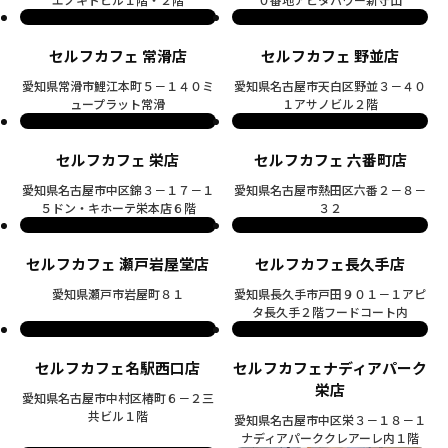
セルフカフェ 常滑店
セルフカフェ 野並店
愛知県常滑市鯉江本町５－１４０ミ
愛知県名古屋市天白区野並３－４０
ュープラット常滑
１アサノビル２階
セルフカフェ 栄店
セルフカフェ 六番町店
愛知県名古屋市中区錦３－１７－１
愛知県名古屋市熱田区六番２－８－
５ドン・キホーテ栄本店６階
３２
セルフカフェ 瀬戸岩屋堂店
セルフカフェ長久手店
愛知県瀬戸市岩屋町８１
愛知県長久手市戸田９０１－１アピ
タ長久手２階フードコート内
セルフカフェ名駅西口店
セルフカフェナディアパーク
栄店
愛知県名古屋市中村区椿町６－２三
共ビル１階
愛知県名古屋市中区栄３－１８－１
ナディアパーククレアーレ内１階