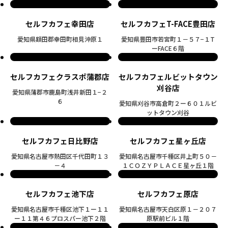
セルフカフェ幸田店
セルフカフェT-FACE豊田店
愛知県額田郡幸田町相見沖原１
愛知県豊田市若宮町１－５７−１T
ーFACE６階
セルフカフェクラスポ蒲郡店
セルフカフェルビットタウン
刈谷店
愛知県蒲郡市鹿島町浅井新田１−２
６
愛知県刈谷市高倉町２ー６０１ルビ
ットタウン刈谷
セルフカフェ日比野店
セルフカフェ星ヶ丘店
愛知県名古屋市熱田区千代田町１３
愛知県名古屋市千種区井上町５０－
－４
１ＣＯＺＹＰＬＡＣＥ星ヶ丘１階
セルフカフェ池下店
セルフカフェ原店
愛知県名古屋市千種区池下１ー１１
愛知県名古屋市天白区原１－２０７
ー１１第４６プロスパー池下２階
原駅前ビル１階