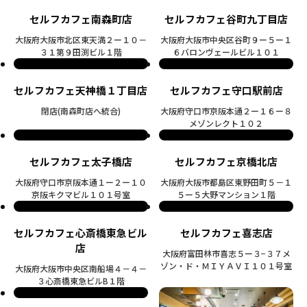
セルフカフェ南森町店
セルフカフェ谷町九丁目店
大阪府大阪市北区東天満２ー１０－
大阪府大阪市中央区谷町９ー５ー１
３１第９田渕ビル１階
６バロンヴェールビル１０１
セルフカフェ天神橋１丁目店
セルフカフェ守口駅前店
閉店(南森町店へ統合)
大阪府守口市京阪本通２ー１６ー８
メゾンレクト１０２
セルフカフェ太子橋店
セルフカフェ京橋北店
大阪府守口市京阪本通１ー２ー１０
大阪府大阪市都島区東野田町５－１
京阪キクマビル１０１号室
５ー５大野マンション１階
セルフカフェ心斎橋東急ビル
セルフカフェ喜志店
店
大阪府富田林市喜志５ー３−３７メ
ゾン・ド・ＭＩＹＡＶＩ１０１号室
大阪府大阪市中央区南船場４－４－
３心斎橋東急ビルB１階