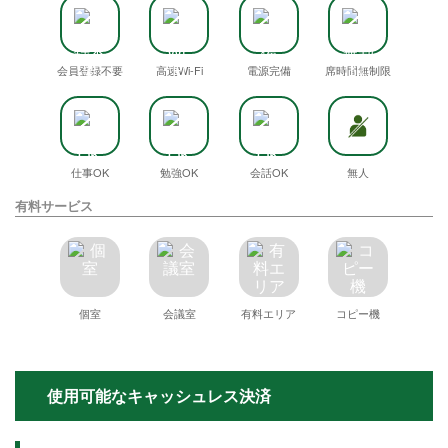
会員登録不要
高速Wi-Fi
電源完備
席時間無制限
仕事OK
勉強OK
会話OK
無人
有料サービス
個室
会議室
有料エリア
コピー機
使用可能なキャッシュレス決済