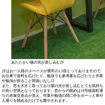
あたたかい陽の光が差し込む2F
2Fはお一人様のスペースが通常の1.5倍とってありますので
お仕事で資料を広げたり、勉強でも参考書を広げたりと作業
や勉強が捗ること間違いなし◎
また、窓を大きく取っており陽の光が差し込むとても気持ち
の良い空間となっております。窓からの眺めは19号線葵町通
りの赤塚交差点が見え、作業や勉強の間に外をボーッと車や
人通りを眺めるだけでも癒やされます。