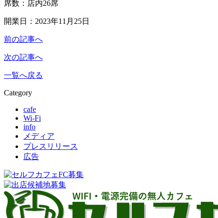
席数：店内26席
開業日：2023年11月25日
前の記事へ
次の記事へ
一覧へ戻る
Category
cafe
Wi-Fi
info
メディア
プレスリリース
広告